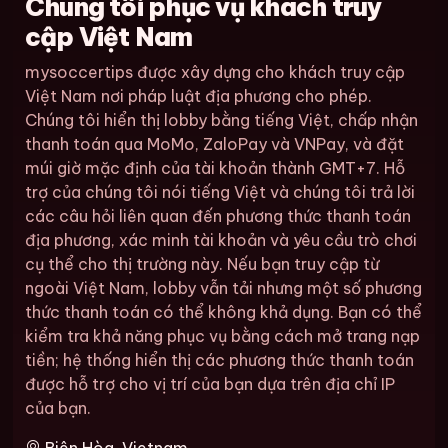
Chúng tôi phục vụ khách truy
cập Việt Nam
mysoccertips được xây dựng cho khách truy cập
Việt Nam nơi pháp luật địa phương cho phép.
Chúng tôi hiển thị lobby bằng tiếng Việt, chấp nhận
thanh toán qua MoMo, ZaloPay và VNPay, và đặt
múi giờ mặc định của tài khoản thành GMT+7. Hỗ
trợ của chúng tôi nói tiếng Việt và chúng tôi trả lời
các câu hỏi liên quan đến phương thức thanh toán
địa phương, xác minh tài khoản và yêu cầu trò chơi
cụ thể cho thị trường này. Nếu bạn truy cập từ
ngoài Việt Nam, lobby vẫn tải nhưng một số phương
thức thanh toán có thể không khả dụng. Bạn có thể
kiểm tra khả năng phục vụ bằng cách mở trang nạp
tiền; hệ thống hiển thị các phương thức thanh toán
được hỗ trợ cho vị trí của bạn dựa trên địa chỉ IP
của bạn.