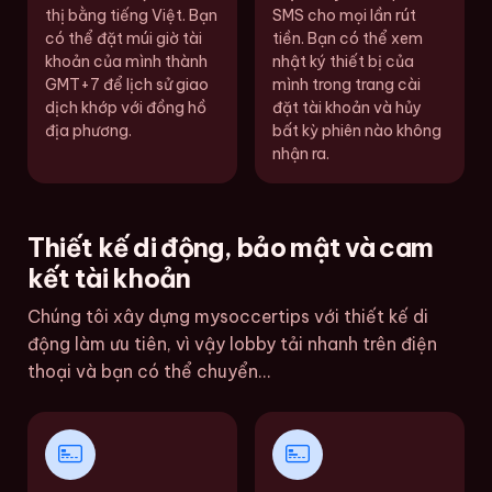
thị bằng tiếng Việt. Bạn
SMS cho mọi lần rút
có thể đặt múi giờ tài
tiền. Bạn có thể xem
khoản của mình thành
nhật ký thiết bị của
GMT+7 để lịch sử giao
mình trong trang cài
dịch khớp với đồng hồ
đặt tài khoản và hủy
địa phương.
bất kỳ phiên nào không
nhận ra.
Thiết kế di động, bảo mật và cam
kết tài khoản
Chúng tôi xây dựng mysoccertips với thiết kế di
động làm ưu tiên, vì vậy lobby tải nhanh trên điện
thoại và bạn có thể chuyển...