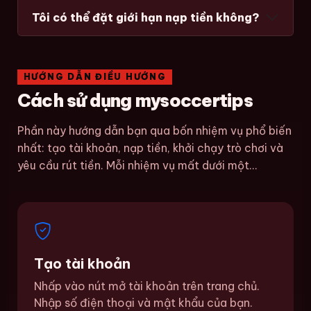
Tôi có thể đặt giới hạn nạp tiền không?
HƯỚNG DẪN ĐIỀU HƯỚNG
Cách sử dụng mysoccertips
Phần này hướng dẫn bạn qua bốn nhiệm vụ phổ biến
nhất: tạo tài khoản, nạp tiền, khởi chạy trò chơi và
yêu cầu rút tiền. Mỗi nhiệm vụ mất dưới một...
Tạo tài khoản
Nhấp vào nút mở tài khoản trên trang chủ.
Nhập số điện thoại và mật khẩu của bạn.