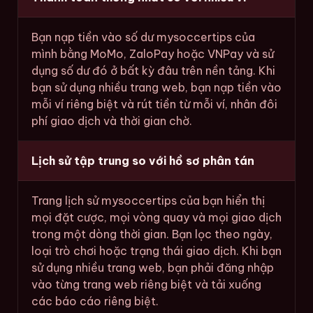
Bạn nạp tiền vào số dư mysoccertips của
mình bằng MoMo, ZaloPay hoặc VNPay và sử
dụng số dư đó ở bất kỳ đâu trên nền tảng. Khi
bạn sử dụng nhiều trang web, bạn nạp tiền vào
mỗi ví riêng biệt và rút tiền từ mỗi ví, nhân đôi
phí giao dịch và thời gian chờ.
Lịch sử tập trung so với hồ sơ phân tán
Trang lịch sử mysoccertips của bạn hiển thị
mọi đặt cược, mọi vòng quay và mọi giao dịch
trong một dòng thời gian. Bạn lọc theo ngày,
loại trò chơi hoặc trạng thái giao dịch. Khi bạn
sử dụng nhiều trang web, bạn phải đăng nhập
vào từng trang web riêng biệt và tải xuống
các báo cáo riêng biệt.