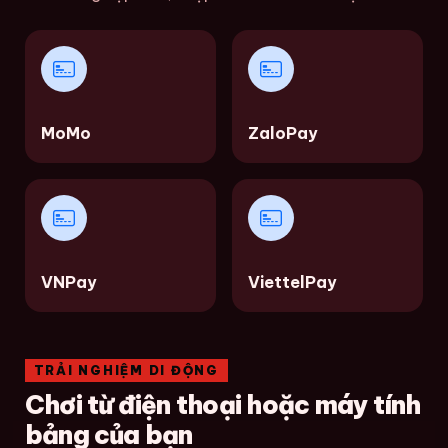
MoMo
ZaloPay
VNPay
ViettelPay
TRẢI NGHIỆM DI ĐỘNG
Chơi từ điện thoại hoặc máy tính
bảng của bạn