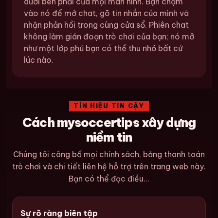
dưới bên phải của mọi màn hình. Bạn chạm
vào nó để mở chat, gõ tin nhắn của mình và
nhận phản hồi trong cùng cửa sổ. Phiên chat
không làm gián đoạn trò chơi của bạn; nó mở
như một lớp phủ bạn có thể thu nhỏ bất cứ
lúc nào.
TÍN HIỆU TIN CẬY
Cách mysoccertips xây dựng
niềm tin
Chúng tôi công bố mọi chính sách, bảng thanh toán
trò chơi và chi tiết liên hệ hỗ trợ trên trang web này.
Bạn có thể đọc điều...
Sự rõ ràng biên tập