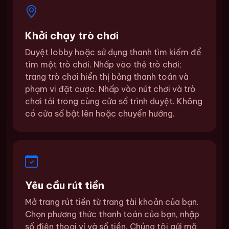
Khởi chạy trò chơi
Duyệt lobby hoặc sử dụng thanh tìm kiếm để
tìm một trò chơi. Nhấp vào thẻ trò chơi;
trang trò chơi hiển thị bảng thanh toán và
phạm vi đặt cược. Nhấp vào nút chơi và trò
chơi tải trong cùng cửa sổ trình duyệt. Không
có cửa sổ bật lên hoặc chuyển hướng.
Yêu cầu rút tiền
Mở trang rút tiền từ trang tài khoản của bạn.
Chọn phương thức thanh toán của bạn, nhập
số điện thoại ví và số tiền. Chúng tôi gửi mã