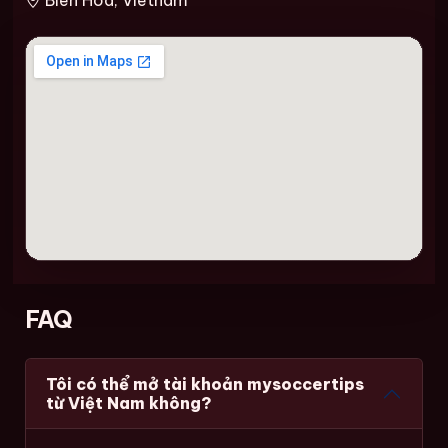
Biên Hòa, Vietnam
FAQ
Tôi có thể mở tài khoản mysoccertips
từ Việt Nam không?