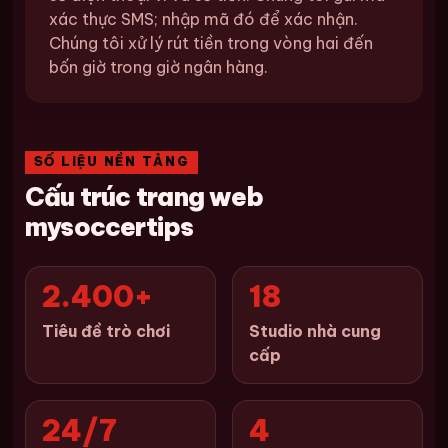
xác thực SMS; nhập mã đó để xác nhận.
Chúng tôi xử lý rút tiền trong vòng hai đến
bốn giờ trong giờ ngân hàng.
SỐ LIỆU NỀN TẢNG
Cấu trúc trang web
mysoccertips
2.400+
18
Tiêu đề trò chơi
Studio nhà cung
cấp
24/7
4