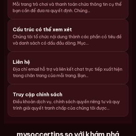
Mỗi trang trò chơi và thanh toán chứa thông tin cụ thể
bạn cần để đưa ra quyết định. Chúng...
Cấu trúc có thể xem xét
Chúng tôi tổ chức nội dung thành các phần có tiêu đề
và danh sách có dấu đầu dòng. Mục...
Liên hệ
Địa chỉ email hỗ trợ và liên kết chat trực tiếp xuất hiện
trong chân trang của mỗi trang. Bạn...
Truy cập chính sách
Điều khoản dịch vụ, chính sách quyền riêng tư và quy
trình giải quyết tranh chấp của chúng tôi được...
mysoccertips so với khám phá