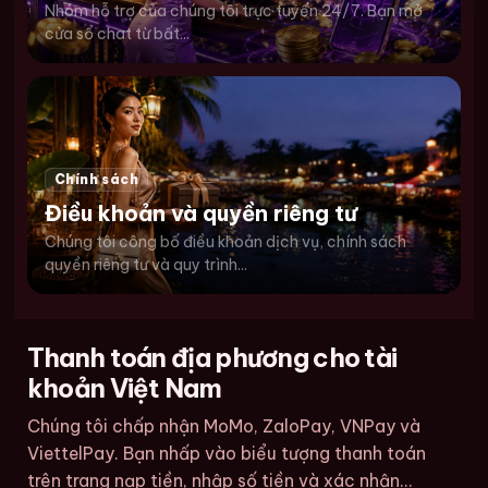
Nhóm hỗ trợ của chúng tôi trực tuyến 24/7. Bạn mở
cửa sổ chat từ bất...
Chính sách
Điều khoản và quyền riêng tư
Chúng tôi công bố điều khoản dịch vụ, chính sách
quyền riêng tư và quy trình...
Thanh toán địa phương cho tài
khoản Việt Nam
Chúng tôi chấp nhận MoMo, ZaloPay, VNPay và
ViettelPay. Bạn nhấp vào biểu tượng thanh toán
trên trang nạp tiền, nhập số tiền và xác nhận...