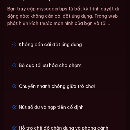
Bạn truy cập mysoccertips từ bất kỳ trình duyệt di
động nào; không cần cài đặt ứng dụng. Trang web
phát hiện kích thước màn hình của bạn và tải...
Không cần cài đặt ứng dụng
Bố cục tối ưu hóa cho chạm
Chuyển nhanh chóng giữa trò chơi
Nút số dư và nạp tiền cố định
Hỗ trợ chế độ chân dung và phong cảnh