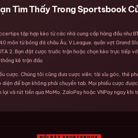
Bạn Tìm Thấy Trong Sportsbook C
ertips tập hợp kèo từ các nhà cung cấp hàng đầu như BT
0 môn từ bóng đá châu Âu, V.League, quần vợt Grand Sl
A 2. Bạn đặt cược trước trận hoặc chọn kèo trực tiếp với
 thống kê trận đấu
u cược. Chúng tôi cũng đưa cược xiên, tài xỉu góc, thẻ ph
diện để bạn không phải chuyển tab. Mọi phiếu cược được l
 lại và rút tiền qua MoMo, ZaloPay hoặc VNPay ngay khi tr
NỔI BẬT SPORTSBOOK