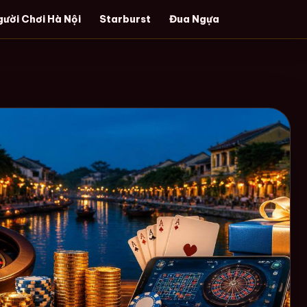
ười Chơi Hà Nội
Starburst
Đua Ngựa