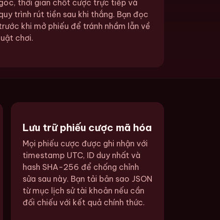
góc, thời gian chốt cược trực tiếp và
quy trình rút tiền sau khi thắng. Bạn đọc
trước khi mở phiếu để tránh nhầm lẫn về
luật chơi.
Lưu trữ phiếu cược mã hóa
Mọi phiếu cược được ghi nhận với
timestamp UTC, ID duy nhất và
hash SHA-256 để chống chỉnh
sửa sau này. Bạn tải bản sao JSON
từ mục lịch sử tài khoản nếu cần
đối chiếu với kết quả chính thức.