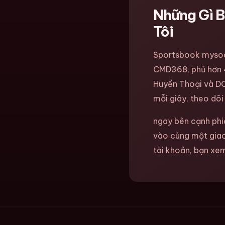
Những Gì 
Tôi
Sportsbook mysocc
CMD368, phủ hơn 4
Huyền Thoại và DOT
mỗi giây, theo dõi
ngay bên cạnh phiế
vào cùng một giao 
tài khoản, bạn xem