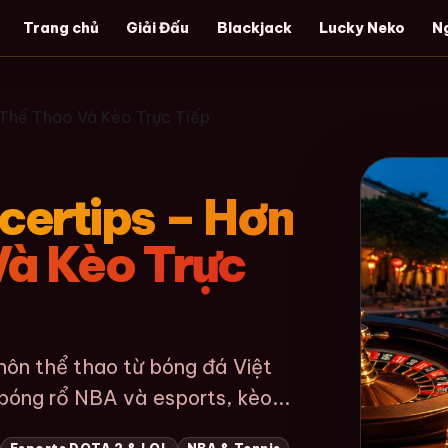
Trang chủ
Giải Đấu
Blackjack
Lucky Neko
Ng
Thể Thao Và Kèo Trực Tiếp
ertips – Hơn
à Kèo Trực
ôn thể thao từ bóng đá Việt
bóng rổ NBA và esports, kèo...