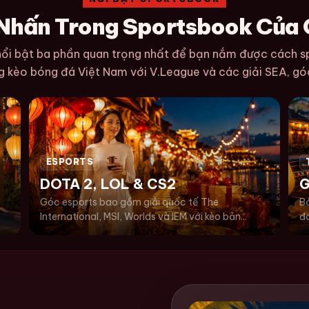
Nhấn Trong Sportsbook Của 
nổi bật ba phần quan trọng nhất để bạn nắm được cách 
 kèo bóng đá Việt Nam với V.League và các giải SEA, góc
ESPORTS
DOTA 2, LOL & CS2
G
Góc esports bao gồm giải quốc tế The
Bả
International, MSI, Worlds và IEM với kèo bản...
đa