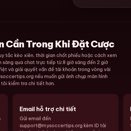
n Cần Trong Khi Đặt Cược
uy tắc kèo xiên, thời gian chốt phiếu hoặc cách xem
ẵn sàng qua chat trực tiếp từ 8 giờ sáng đến 2 giờ
iệt và giải quyết vấn đề tài khoản trong vòng vài
occertips.org
nếu muốn gửi ảnh chụp màn hình
ôi kiểm tra chi tiết hơn.
Email hỗ trợ chi tiết
n
Gửi email đến
support@mysoccertips.org
kèm ID tài