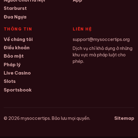
Starburst
Đua Ngựa
THÔNG TIN
LIÊN HỆ
Về chúng tôi
support@mysoccertips.org
Điều khoản
Dịch vụ chỉ khả dụng ở những
khu vực mà pháp luật cho
Bảo mật
phép.
Pháp lý
Live Casino
Slots
Sportsbook
Sitemap
© 2026 mysoccertips. Bảo lưu mọi quyền.