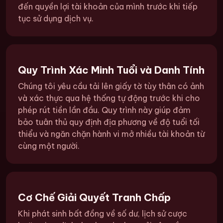
đến quyền lợi tài khoản của mình trước khi tiếp
tục sử dụng dịch vụ.
Quy Trình Xác Minh Tuổi và Danh Tính
Chúng tôi yêu cầu tải lên giấy tờ tùy thân có ảnh
và xác thực qua hệ thống tự động trước khi cho
phép rút tiền lần đầu. Quy trình này giúp đảm
bảo tuân thủ quy định địa phương về độ tuổi tối
thiểu và ngăn chặn hành vi mở nhiều tài khoản từ
cùng một người.
Cơ Chế Giải Quyết Tranh Chấp
Khi phát sinh bất đồng về số dư, lịch sử cược