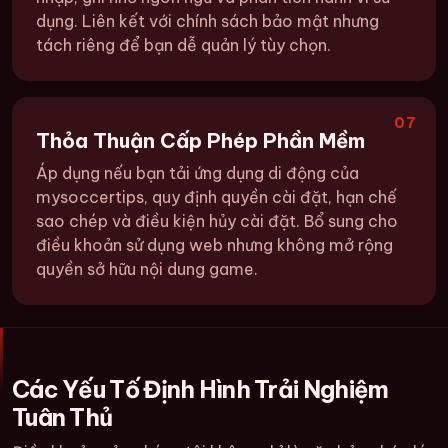
dụng. Liên kết với chính sách bảo mật nhưng
tách riêng để bạn dễ quản lý tùy chọn.
07
Thỏa Thuận Cấp Phép Phần Mềm
Áp dụng nếu bạn tải ứng dụng di động của
mysoccertips, quy định quyền cài đặt, hạn chế
sao chép và điều kiện hủy cài đặt. Bổ sung cho
điều khoản sử dụng web nhưng không mở rộng
quyền sở hữu nội dung game.
Các Yếu Tố Định Hình Trải Nghiệm
Tuân Thủ