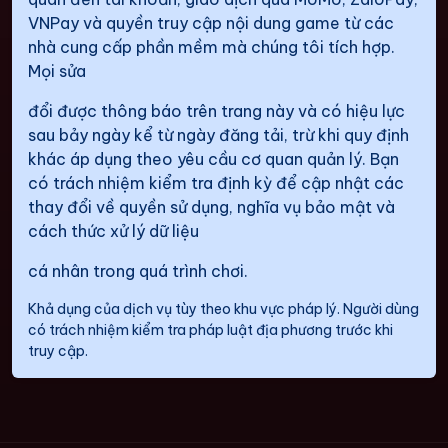
VNPay và quyền truy cập nội dung game từ các
nhà cung cấp phần mềm mà chúng tôi tích hợp.
Mọi sửa
đổi được thông báo trên trang này và có hiệu lực
sau bảy ngày kể từ ngày đăng tải, trừ khi quy định
khác áp dụng theo yêu cầu cơ quan quản lý. Bạn
có trách nhiệm kiểm tra định kỳ để cập nhật các
thay đổi về quyền sử dụng, nghĩa vụ bảo mật và
cách thức xử lý dữ liệu
cá nhân trong quá trình chơi.
Khả dụng của dịch vụ tùy theo khu vực pháp lý. Người dùng
có trách nhiệm kiểm tra pháp luật địa phương trước khi
truy cập.