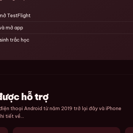
mở TestFlight
 và mở app
sinh trắc học
được hỗ trợ
iện thoại Android từ năm 2019 trở lại đây và iPhone
i tiết về...