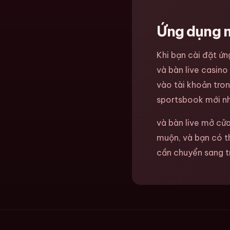
Ứng dụng 
Khi bạn cài đặt ứ
và bàn live casin
vào tài khoản tro
sportsbook mới n
và bàn live mở cửa
muộn, và bạn có t
cần chuyển sang tr