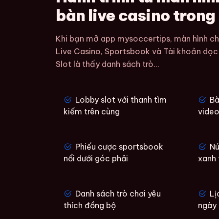
bàn live casino trong
Khi bạn mở app mysoccertips, màn hình chín
Live Casino, Sportsbook và Tài khoản dọc
Slot là thấy danh sách trò...
Lobby slot với thanh tìm
Bà
kiếm trên cùng
video
Phiếu cược sportsbook
Nú
nổi dưới góc phải
xanh 
Danh sách trò chơi yêu
Lị
thích đồng bộ
ngày 