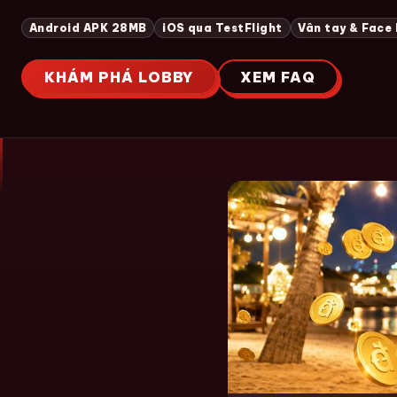
Android APK 28MB
iOS qua TestFlight
Vân tay & Face 
KHÁM PHÁ LOBBY
XEM FAQ