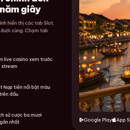
 năm giây
h hiển thị các tab Slot,
 dưới cùng. Chạm tab
n live casino xem trước
 stream
t Nạp tiền nổi bật màu
trên đầu
ch sử cược ba mươi
Google Play
App S
gần nhất