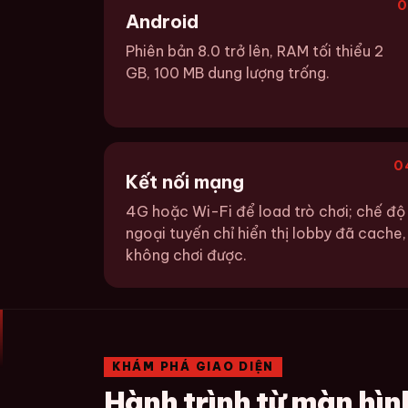
0
Android
Phiên bản 8.0 trở lên, RAM tối thiểu 2
GB, 100 MB dung lượng trống.
0
Kết nối mạng
4G hoặc Wi-Fi để load trò chơi; chế độ
ngoại tuyến chỉ hiển thị lobby đã cache,
không chơi được.
KHÁM PHÁ GIAO DIỆN
Hành trình từ màn hìn