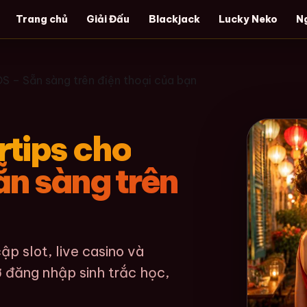
Trang chủ
Giải Đấu
Blackjack
Lucky Neko
Ng
S – Sẵn sàng trên điện thoại của bạn
tips cho
ẵn sàng trên
p slot, live casino và
ợ đăng nhập sinh trắc học,