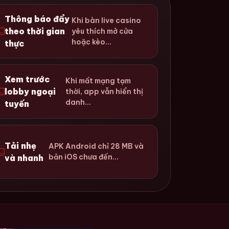
Thông báo đẩy
Khi bàn live casino
theo thời gian
yêu thích mở cửa
hoặc kèo...
thực
Xem trước
Khi mất mạng tạm
lobby ngoại
thời, app vẫn hiển thị
danh...
tuyến
Tải nhẹ
APK Android chỉ 28 MB và
bản iOS chưa đến...
và nhanh