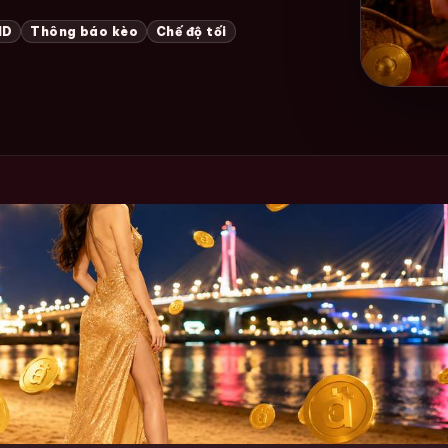
ID
Thông báo kèo
Chế độ tối