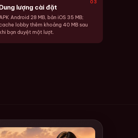
03
Dung lượng cài đặt
APK Android 28 MB, bản iOS 35 MB;
cache lobby thêm khoảng 40 MB sau
khi bạn duyệt một lượt.